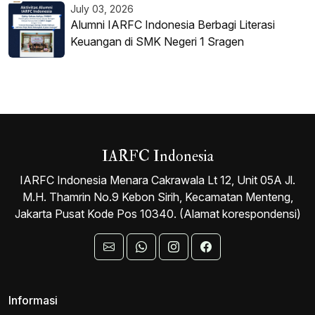
Investment Sekuritas Indonesia
July 03, 2026
Alumni IARFC Indonesia Berbagi Literasi
Keuangan di SMK Negeri 1 Sragen
IARFC Indonesia
IARFC Indonesia Menara Cakrawala Lt 12, Unit 05A Jl.
M.H. Thamrin No.9 Kebon Sirih, Kecamatan Menteng,
Jakarta Pusat Kode Pos 10340. (Alamat korespondensi)
Informasi