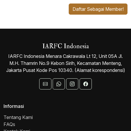
ma,
Ars
m
ON
ST,
yad,
Fak
Daftar Sebagai Member!
A,
ultas
M.S
S.E,
S.A
Huk
c,
MB
k,A
um
CIC
A,
CP
Univ
QW
ersit
A,
P,
as
IARFC Indonesia
AW
CIC
Pas
P,
IARFC Indonesia Menara Cakrawala Lt 12, Unit 05A Jl.
und
CIC
an
M.H. Thamrin No.9 Kebon Sirih, Kecamatan Menteng,
Jakarta Pusat Kode Pos 10340. (Alamat korespondensi)
Informasi
Tentang Kami
FAQs