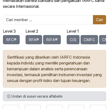
memastikan bahwa standard dan pengakuan IARFC sama
secara Internasional.
Cari
Level 3
Level 2
Level 1
RFC®
RFA®
RIFA®
CIS
CMFC
CM
Sertifikasi yang diberikan oleh IARFC Indonesia
kepada individu yang memiliki pengetahuan dan
kemampuan dalam analisis serta perencanaan
investasi, termasuk pemilihan instrumen investasi yang
sesuai dengan profil risiko dan tujuan keuangan.
Urutan di susun secara alfabetis