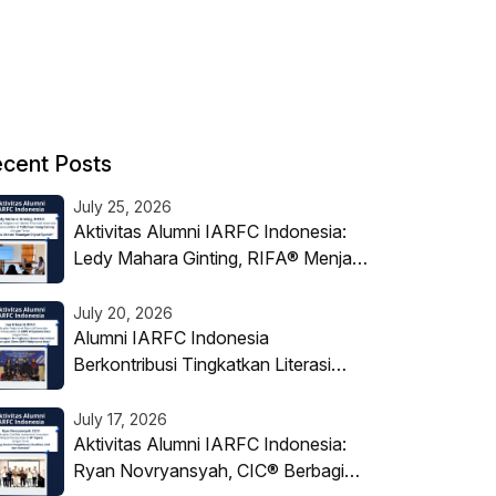
cent Posts
July 25, 2026
Aktivitas Alumni IARFC Indonesia:
Ledy Mahara Ginting, RIFA® Menjadi
Narasumber Literasi Keuangan Digital
Syariah
July 20, 2026
Alumni IARFC Indonesia
Berkontribusi Tingkatkan Literasi
Keuangan di Dunia Pendidikan
July 17, 2026
Aktivitas Alumni IARFC Indonesia:
Ryan Novryansyah, CIC® Berbagi