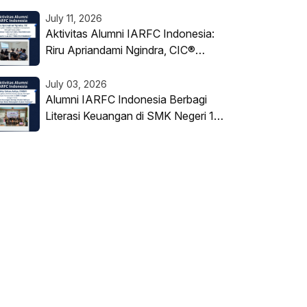
Keahlian Investasi di BP Tapera
July 11, 2026
Aktivitas Alumni IARFC Indonesia:
Riru Apriandami Ngindra, CIC®
Berbagi Wawasan tentang Struktur
Warrant di PT Korea Investment
July 03, 2026
Sekuritas Indonesia
Alumni IARFC Indonesia Berbagi
Literasi Keuangan di SMK Negeri 1
Sragen