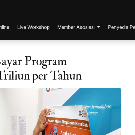
nline
Live Workshop
Member Asosiasi
Penyedia Pe
Individu
ayar Program
ana
Perusahaan
Triliun per Tahun
si
ia
ia