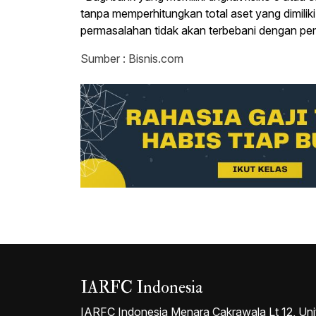
tanpa memperhitungkan total aset yang dimil
permasalahan tidak akan terbebani dengan pe
Sumber : Bisnis.com
IARFC Indonesia
IARFC Indonesia Menara Cakrawala Lt 12, Uni