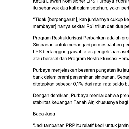
Ketua Dewan Komisioner LPS Purbaya Yudhi
itu sebanyak dua kali dalam setahun, yakni per
“Tidak [berpengaruh], kan jumlahnya cukup keci
membayar] hanya sekitar Rp1 triliun dari dua 
Program Restrukturisasi Perbankan adalah pr
Simpanan untuk menangani permasaJahan pe
LPS bertanggung jawab atas pengelolaan aset
atau berasal dari Program Restrukturisasi Per
Purbaya menjelaskan besaran pungatan itu jauh
bank dalam premi penjaminan simpanan. Sebaga
ditetapkan sebesar 0,1% dari rata-rata saldo b
Dengan demikian, Purbaya menilai bahwa pre
stabilitas keuangan Tanah Air, khususnya bagi
Baca Juga
“Jadi tambahan PRP itu relatif kecil untuk ja