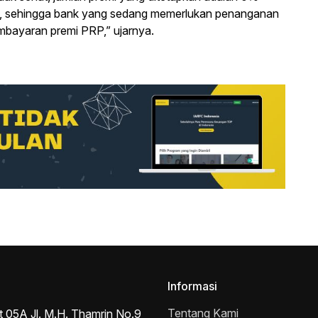
iki, sehingga bank yang sedang memerlukan penanganan
mbayaran premi PRP,” ujarnya.
Informasi
Tentang Kami
t 05A Jl. M.H. Thamrin No.9