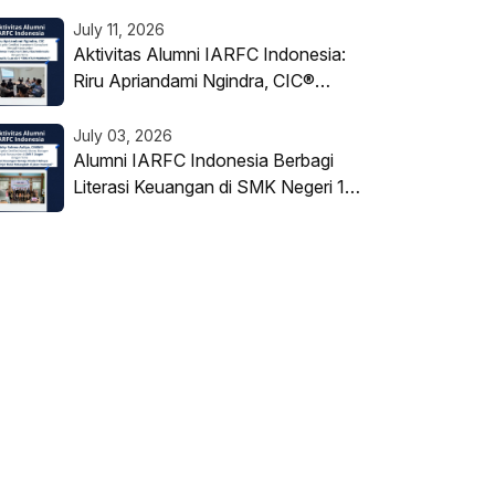
Keahlian Investasi di BP Tapera
July 11, 2026
Aktivitas Alumni IARFC Indonesia:
Riru Apriandami Ngindra, CIC®
Berbagi Wawasan tentang Struktur
Warrant di PT Korea Investment
July 03, 2026
Sekuritas Indonesia
Alumni IARFC Indonesia Berbagi
Literasi Keuangan di SMK Negeri 1
Sragen