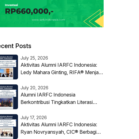
cent Posts
July 25, 2026
Aktivitas Alumni IARFC Indonesia:
Ledy Mahara Ginting, RIFA® Menjadi
Narasumber Literasi Keuangan Digital
Syariah
July 20, 2026
Alumni IARFC Indonesia
Berkontribusi Tingkatkan Literasi
Keuangan di Dunia Pendidikan
July 17, 2026
Aktivitas Alumni IARFC Indonesia:
Ryan Novryansyah, CIC® Berbagi