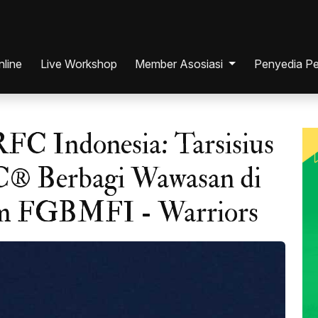
nline
Live Workshop
Member Asosiasi
Penyedia Pe
Individu
RFC Indonesia: Tarsisius
ana
Perusahaan
C® Berbagi Wawasan di
m FGBMFI - Warriors
si
ia
ia