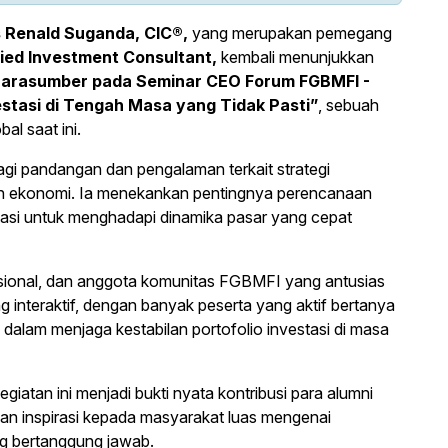
s Renald Suganda, CIC®,
yang merupakan pemegang
fied Investment Consultant,
kembali menunjukkan
narasumber pada Seminar CEO Forum FGBMFI -
stasi di Tengah Masa yang Tidak Pasti”
, sebuah
al saat ini.
agi pandangan dan pengalaman terkait strategi
tian ekonomi. Ia menekankan pentingnya perencanaan
tasi untuk menghadapi dinamika pasar yang cepat
rofesional, dan anggota komunitas FGBMFI yang antusias
g interaktif, dengan banyak peserta yang aktif bertanya
 dalam menjaga kestabilan portofolio investasi di masa
giatan ini menjadi bukti nyata kontribusi para alumni
n inspirasi kepada masyarakat luas mengenai
ng bertanggung jawab.