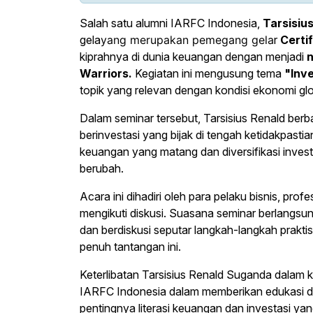
Salah satu alumni IARFC Indonesia,
Tarsisiu
gela
yang merupakan pemegang ge
la
r
Certi
kiprahnya di dunia keuangan dengan menjadi
Warriors.
Kegiatan ini mengusung tema
"Inve
topik yang relevan dengan kondisi ekonomi glob
Dalam seminar tersebut, Tarsisius Renald berb
berinvestasi yang bijak di tengah ketidakpas
keuangan yang matang dan diversifikasi inves
berubah.
Acara ini dihadiri oleh para pelaku bisnis, p
mengikuti diskusi. Suasana seminar berlangsun
dan berdiskusi seputar langkah-langkah praktis
penuh tantangan ini.
Keterlibatan Tarsisius Renald Suganda dalam ke
IARFC Indonesia dalam memberikan edukasi da
pentingnya literasi keuangan dan investasi ya