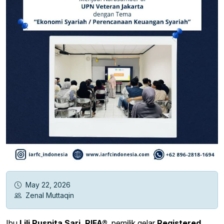
May 22, 2026
Zenal Muttaqin
Ibu
Lili Puspita Sari, RIFA®
, pemilik gelar
Registered