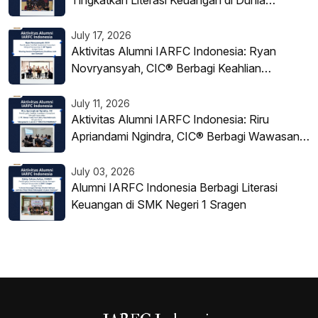
Pendidikan
July 17, 2026
Aktivitas Alumni IARFC Indonesia: Ryan
Novryansyah, CIC® Berbagi Keahlian
Investasi di BP Tapera
July 11, 2026
Aktivitas Alumni IARFC Indonesia: Riru
Apriandami Ngindra, CIC® Berbagi Wawasan
tentang Struktur Warrant di PT Korea
Investment Sekuritas Indonesia
July 03, 2026
Alumni IARFC Indonesia Berbagi Literasi
Keuangan di SMK Negeri 1 Sragen