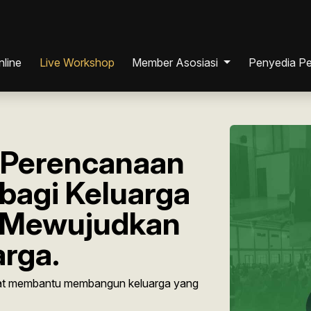
nline
Live Workshop
Member Asosiasi
Penyedia Pe
Individu
ana
Perusahaan
: Perencanaan
bagi Keluarga
si
 Mewujudkan
rga.
ia
at membantu membangun keluarga yang
ia