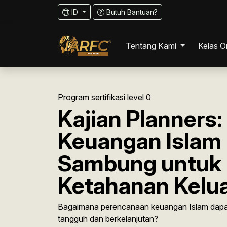
ID
Butuh Bantuan?
Tentang Kami
Kelas O
Tentang IARFC
Program sertifikasi level 0
Tentang Profesi Perenc
Kajian Planners
Keuangan
Keuangan Islam 
Cara Mengambil Sertifika
Sambung untuk
Ketahanan Kelua
Pengajar IARFC Indones
Bagaimana perencanaan keuangan Islam dap
Pengurus IARFC Indones
tangguh dan berkelanjutan?