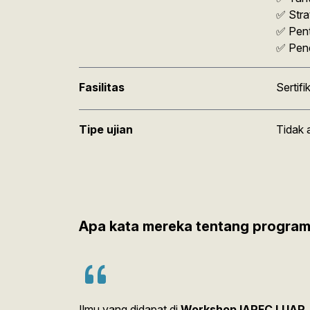
✅ Stra
✅ Pent
✅ Pene
Fasilitas
Sertif
Tipe ujian
Tidak 
Apa kata mereka tentang program 
Ilmu yang didapat di
Workshop IARFC LUAR