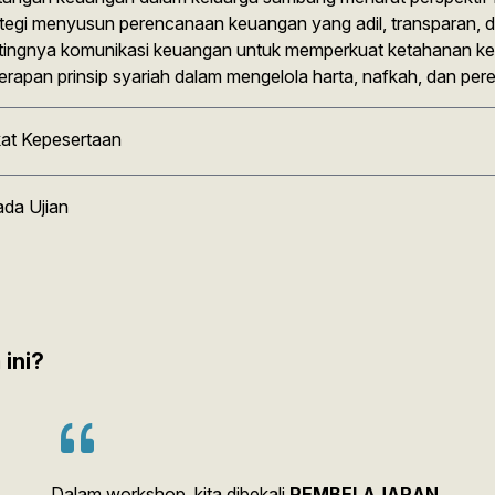
tegi menyusun perencanaan keuangan yang adil, transparan, d
ingnya komunikasi keuangan untuk memperkuat ketahanan ke
rapan prinsip syariah dalam mengelola harta, nafkah, dan pe
ikat Kepesertaan
ada Ujian
ini?
Dalam workshop, kita dibekali
PEMBELAJARAN