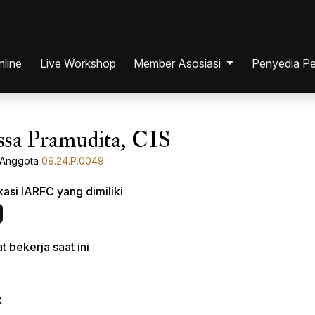
nline
Live Workshop
Member Asosiasi
Penyedia Pe
Individu
ssa Pramudita, CIS
ana
Perusahaan
Anggota
09.24.P.0049
ikasi IARFC yang dimiliki
si
ia
 bekerja saat ini
ia
k