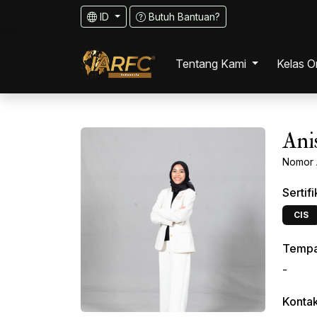
ID
Butuh Bantuan?
Tentang Kami
Kelas O
Tentang IARFC
Ani
Tentang Profesi Perenc
Nomor 
Keuangan
Sertif
Cara Mengambil Sertifika
CIS
Pengajar IARFC Indones
Tempat
-
Pengurus IARFC Indones
Konta