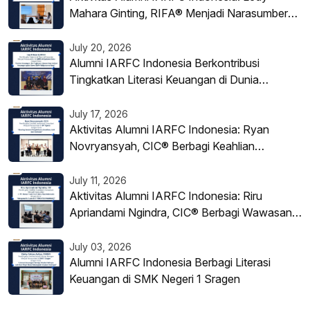
Mahara Ginting, RIFA® Menjadi Narasumber
Literasi Keuangan Digital Syariah
July 20, 2026
Alumni IARFC Indonesia Berkontribusi
Tingkatkan Literasi Keuangan di Dunia
Pendidikan
July 17, 2026
Aktivitas Alumni IARFC Indonesia: Ryan
Novryansyah, CIC® Berbagi Keahlian
Investasi di BP Tapera
July 11, 2026
Aktivitas Alumni IARFC Indonesia: Riru
Apriandami Ngindra, CIC® Berbagi Wawasan
tentang Struktur Warrant di PT Korea
Investment Sekuritas Indonesia
July 03, 2026
Alumni IARFC Indonesia Berbagi Literasi
Keuangan di SMK Negeri 1 Sragen