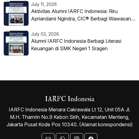
July 11, 2026
Aktivitas Alumni IARFC Indonesia: Riru
Apriandami Ngindra, CIC® Berbagi Wawasan
tentang Struktur Warrant di PT Korea
Investment Sekuritas Indonesia
July 03, 2026
Alumni IARFC Indonesia Berbagi Literasi
Keuangan di SMK Negeri 1 Sragen
IARFC Indonesia
IARFC Indonesia Menara Cakrawala Lt 12, Unit 05A Jl.
M.H. Thamrin No.9 Kebon Sirih, Kecamatan Menteng,
Jakarta Pusat Kode Pos 10340. (Alamat korespondensi)